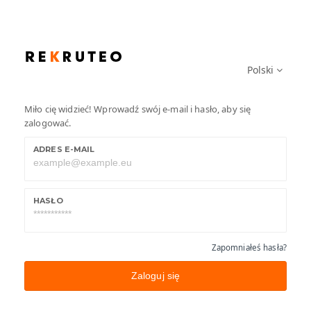
Sprawdzone i intuicyjne narzędz
do rekrutacji online stworzone p
praktyków.
Polski
Szybka i sprawna rekrutacja, zarządzanie publikacją ofert, oszczędność czasu i
Miło cię widzieć! Wprowadź swój e-mail i hasło, aby się
pieniędzy.
zalogować.
ADRES E-MAIL
HASŁO
Zapomniałeś hasła?
Zaloguj się